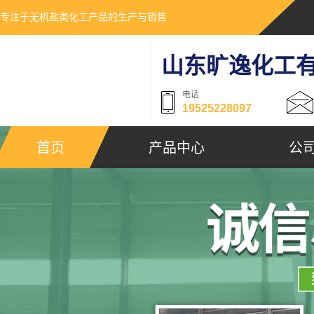
专注于无机盐类化工产品的生产与销售
山东旷逸化工
电话
19525228097
首页
产品中心
公