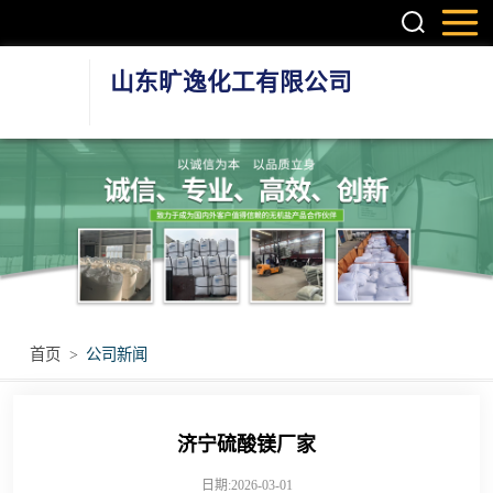
山东旷逸化工有限公司
硫酸镁系列
氯化镁系列
氯化钙系列
环保融雪剂
首页
>
公司新闻
其他无机盐产品
济宁硫酸镁厂家
日期:2026-03-01