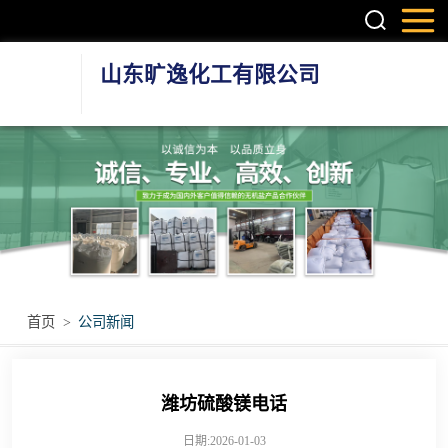
山东旷逸化工有限公司
硫酸镁系列
氯化镁系列
氯化钙系列
环保融雪剂
首页
>
公司新闻
其他无机盐产品
潍坊硫酸镁电话
日期:2026-01-03