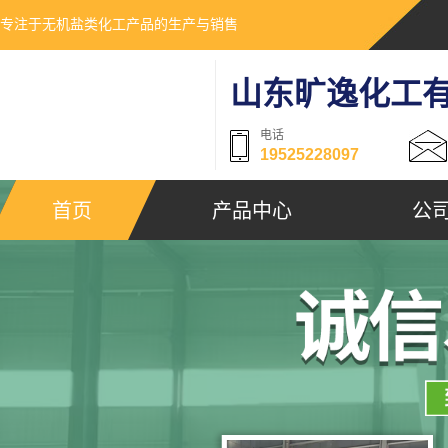
专注于无机盐类化工产品的生产与销售
山东旷逸化工
电话
19525228097
首页
产品中心
公