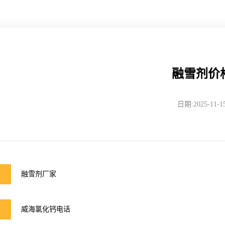
融雪剂价
日期:2025-11-1
融雪剂厂家
威海氯化钙电话